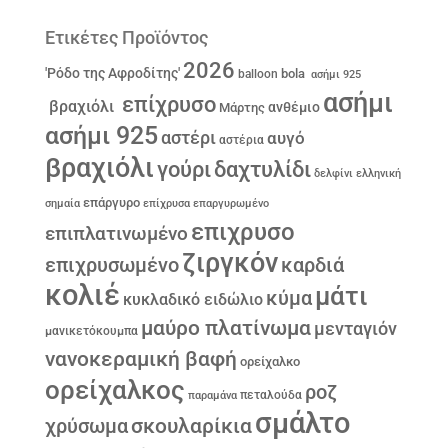
Ετικέτες Προϊόντος
2026
'Ρόδο της Αφροδίτης'
bola
balloon
ασήμι 925
ασήμι
επίχρυσο
βραχιόλι
ανθέμιο
Μάρτης
ασήμι 925
αστέρι
αυγό
αστέρια
βραχιόλι
γούρι
δαχτυλίδι
δελφίνι
ελληνική
επάργυρο
σημαία
επίχρυσα
επαργυρωμένο
επιχρυσο
επιπλατινωμένο
ζιργκόν
επιχρυσωμένο
καρδιά
κολιέ
μάτι
κύμα
κυκλαδικό ειδώλιο
μαύρο πλατίνωμα
μενταγιόν
μανικετόκουμπα
νανοκεραμική βαφή
ορείχαλκο
ορείχαλκος
ροζ
παραμάνα
πεταλούδα
σμάλτο
σκουλαρίκια
χρύσωμα