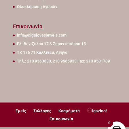
Ολοκλήρωση Αγορών
Επικοινωνία
info@olgalovesjewels.com
Ελ. Βενιζέλου 17 & Σαρανταπόρου 15
ΤΚ 176 71 Καλλιθέα, Αθήνα
Τηλ.: 210 9563630, 210 9565933 Fax: 210 9581709
Εμείς
Συλλογές
Κοσμήματα
lgazino!
Επικοινωνία
0