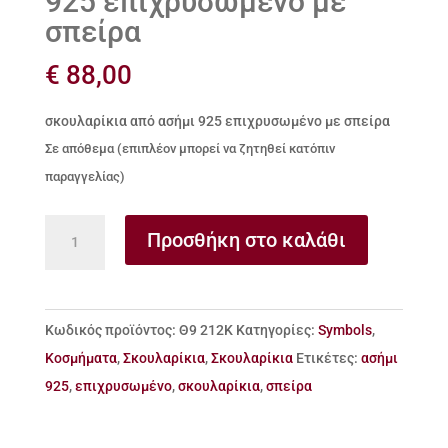
925 επιχρυσωμένο με
σπείρα
€
88,00
σκουλαρίκια από ασήμι 925 επιχρυσωμένο με σπείρα
Σε απόθεμα (επιπλέον μπορεί να ζητηθεί κατόπιν
παραγγελίας)
σκουλαρίκια
Προσθήκη στο καλάθι
από
ασήμι
925
Κωδικός προϊόντος:
Θ9 212Κ
Κατηγορίες:
Symbols
,
επιχρυσωμένο
Κοσμήματα
,
Σκουλαρίκια
,
Σκουλαρίκια
Ετικέτες:
ασήμι
με
925
,
επιχρυσωμένο
,
σκουλαρίκια
,
σπείρα
σπείρα
ποσότητα