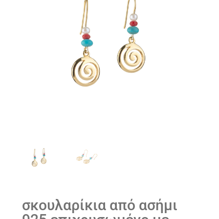
σκουλαρίκια από ασήμι