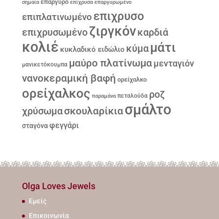
επάργυρο
σημαία
επίχρυσα
επαργυρωμένο
επιχρυσο
επιπλατινωμένο
ζιργκόν
επιχρυσωμένο
καρδιά
κολιέ
μάτι
κύμα
κυκλαδικό ειδώλιο
μαύρο πλατίνωμα
μενταγιόν
μανικετόκουμπα
νανοκεραμική βαφή
ορείχαλκο
ορείχαλκος
ροζ
παραμάνα
πεταλούδα
σμάλτο
σκουλαρίκια
χρύσωμα
φεγγάρι
σταγόνα
Olga Loves Jewels
Εμείς
Επικοινωνία