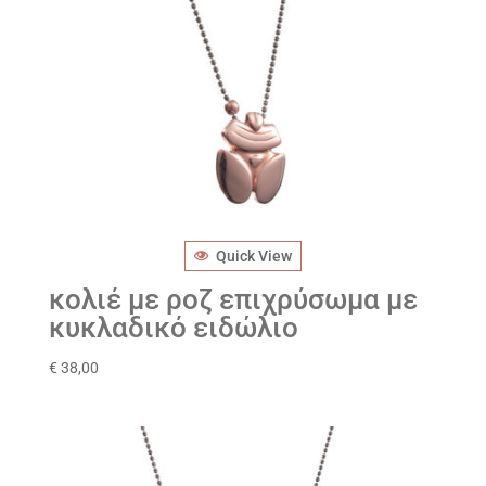
Quick View
κολιέ με ροζ επιχρύσωμα με
κυκλαδικό ειδώλιο
€
38,00