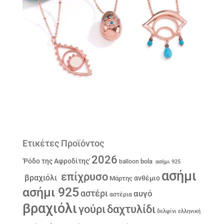
Ετικέτες Προϊόντος
2026
'Ρόδο της Αφροδίτης'
bola
balloon
ασήμι 925
ασήμι
επίχρυσο
βραχιόλι
ανθέμιο
Μάρτης
ασήμι 925
αστέρι
αυγό
αστέρια
βραχιόλι
γούρι
δαχτυλίδι
δελφίνι
ελληνική