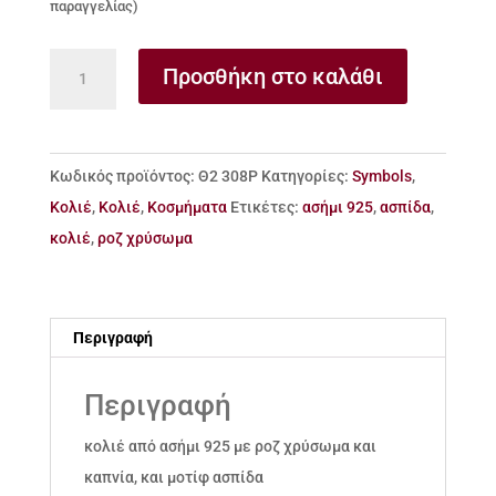
παραγγελίας)
κολιέ
Προσθήκη στο καλάθι
από
ασήμι
925
Κωδικός προϊόντος:
Θ2 308Ρ
Κατηγορίες:
Symbols
,
με
Κολιέ
,
Κολιέ
,
Κοσμήματα
Ετικέτες:
ασήμι 925
,
ασπίδα
,
ροζ
κολιέ
,
ροζ χρύσωμα
επιχρύσωμα
με
ασπίδα
Περιγραφή
ποσότητα
Περιγραφή
κολιέ από ασήμι 925 με ροζ χρύσωμα και
καπνία, και μοτίφ ασπίδα