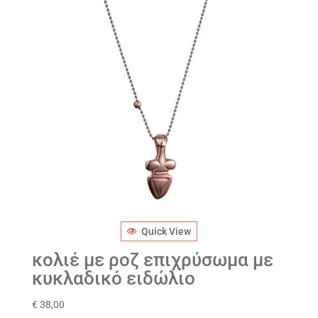
Quick View
κολιέ με ροζ επιχρύσωμα με
κυκλαδικό ειδώλιο
€
38,00