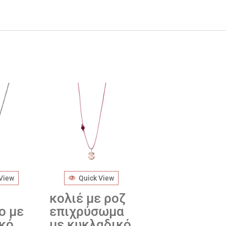
 View
Quick View
κολιέ με ροζ
ο με
επιχρύσωμα
κό
με κυκλαδικό