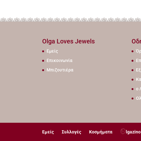
Olga Loves Jewels
Οδ
Εμείς
Όρ
Επικοινωνία
Επ
Μπιζουτιέρα
Εξ
Κα
ο 
Ο
Εμείς
Συλλογές
Κοσμήματα
lgazino