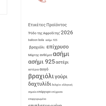
Ετικέτες Προϊόντος
2026
'Ρόδο της Αφροδίτης'
bola
balloon
ασήμι 925
επίχρυσο
βραχιόλι
ασήμι
ανθέμιο
Μάρτης
ασήμι 925
αστέρι
αυγό
αστέρια
βραχιόλι
γούρι
δαχτυλίδι
δελφίνι
ελληνική
επάργυρο
σημαία
επίχρυσα
επαργυρωμένο
επιπλατινωμένο