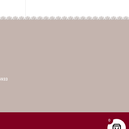
5933
0