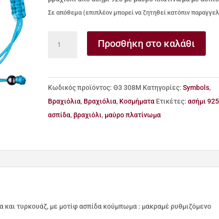
Σε απόθεμα (επιπλέον μπορεί να ζητηθεί κατόπιν παραγγελ
βραχιόλι
Προσθήκη στο καλάθι
από
ασήμι
925
Κωδικός προϊόντος:
Θ3 308Μ
Κατηγορίες:
Symbols
,
με
Βραχιόλια
,
Βραχιόλια
,
Κοσμήματα
Ετικέτες:
ασήμι 92
μαύρο
ασπίδα
,
βραχιόλι
,
μαύρο πλατίνωμα
πλατίνωμα
με
ασπίδα
ποσότητα
α και τυρκουάζ, με μοτίφ ασπίδα κούμπωμα : μακραμέ ρυθμιζόμενο