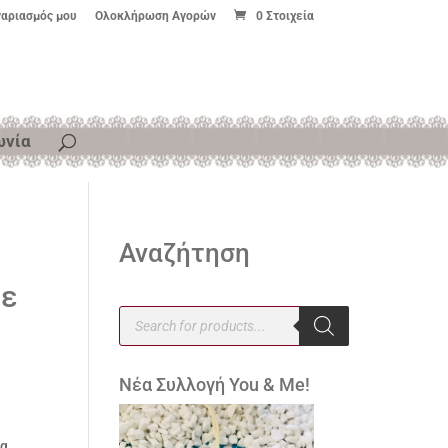
γαριασμός μου
Ολοκλήρωση Αγορών
0 Στοιχεία
ωνία
Αναζήτηση
με
Products
search
Νέα Συλλογή You & Me!
δα