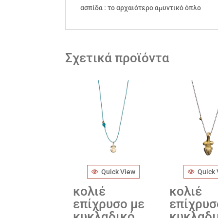
ασπίδα : το αρχαιότερο αμυντικό όπλο
Σχετικά προϊόντα
Quick View
Quick
κολιέ
κολιέ
επίχρυσο με
επίχρυσ
κυκλαδικό
κυκλαδι