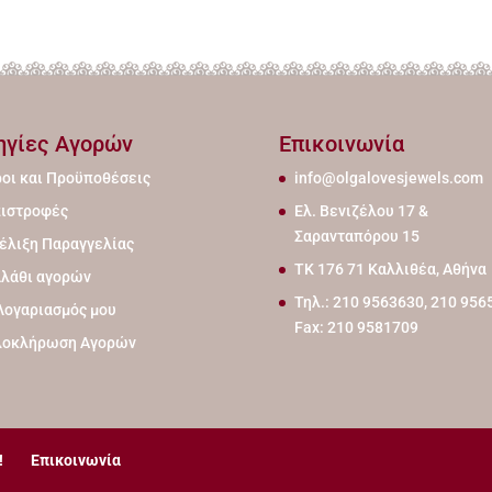
ηγίες Αγορών
Επικοινωνία
οι και Προϋποθέσεις
info@olgalovesjewels.com
ιστροφές
Ελ. Βενιζέλου 17 &
Σαρανταπόρου 15
έλιξη Παραγγελίας
ΤΚ 176 71 Καλλιθέα, Αθήνα
λάθι αγορών
Τηλ.: 210 9563630, 210 956
Λογαριασμός μου
Fax: 210 9581709
λοκλήρωση Αγορών
!
Επικοινωνία