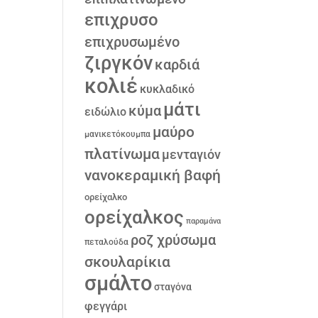
επιχρυσο
επιχρυσωμένο
ζιργκόν
καρδιά
κολιέ
κυκλαδικό
μάτι
κύμα
ειδώλιο
μαύρο
μανικετόκουμπα
πλατίνωμα
μενταγιόν
νανοκεραμική βαφή
ορείχαλκο
ορείχαλκος
παραμάνα
ροζ χρύσωμα
πεταλούδα
σκουλαρίκια
σμάλτο
σταγόνα
φεγγάρι