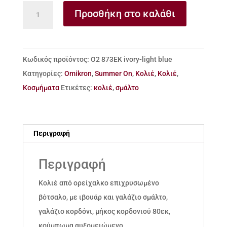
Κολιέ
Προσθήκη στο καλάθι
από
ορείχαλκο
επιχρυσωμένο
Κωδικός προϊόντος:
Ο2 873ΕΚ ivory-light blue
βότσαλο
Κατηγορίες:
Omikron
,
Summer On
,
Κολιέ
,
Κολιέ
,
με
Κοσμήματα
Ετικέτες:
κολιέ
,
σμάλτο
σμάλτο
ποσότητα
Περιγραφή
Περιγραφή
Κολιέ από ορείχαλκο επιχρυσωμένο
βότσαλο, με ιβουάρ και γαλάζιο σμάλτο,
γαλάζιο κορδόνι, μήκος κορδονιού 80εκ,
κούμπωμα αυξομειώμενο