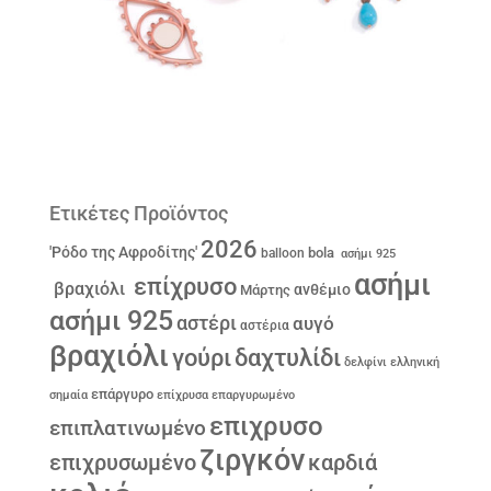
Ετικέτες Προϊόντος
2026
'Ρόδο της Αφροδίτης'
bola
balloon
ασήμι 925
ασήμι
επίχρυσο
βραχιόλι
ανθέμιο
Μάρτης
ασήμι 925
αστέρι
αυγό
αστέρια
βραχιόλι
γούρι
δαχτυλίδι
δελφίνι
ελληνική
επάργυρο
σημαία
επίχρυσα
επαργυρωμένο
επιχρυσο
επιπλατινωμένο
ζιργκόν
επιχρυσωμένο
καρδιά