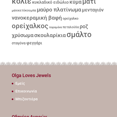
κολιέ
μάτι
κύμα
κυκλαδικό ειδώλιο
μαύρο πλατίνωμα
μενταγιόν
μανικετόκουμπα
νανοκεραμική βαφή
ορείχαλκο
ορείχαλκος
ροζ
παραμάνα
πεταλούδα
σμάλτο
σκουλαρίκια
χρύσωμα
φεγγάρι
σταγόνα
Olga Loves Jewels
Εμείς
Επικοινωνία
Μπιζουτιέρα
Οδηγίες Αγορών