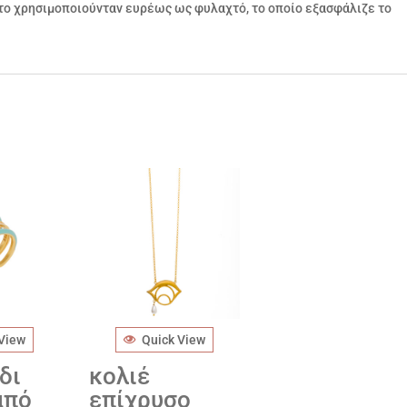
πτο χρησιμοποιούνταν ευρέως ως φυλαχτό, το οποίο εξασφάλιζε το
 View
Quick View
δι
κολιέ
από
επίχρυσο