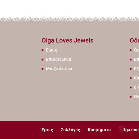
Olga Loves Jewels
Οδ
Εμείς
Όρ
Επικοινωνία
Επ
Μπιζουτιέρα
Εξ
Κα
ο 
Ο
Εμείς
Συλλογές
Κοσμήματα
lgazino