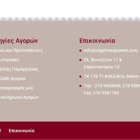
ηγίες Αγορών
Επικοινωνία
οι και Προϋποθέσεις
info@olgalovesjewels.com
ιστροφές
Ελ. Βενιζέλου 17 &
Σαρανταπόρου 15
έλιξη Παραγγελίας
ΤΚ 176 71 Καλλιθέα, Αθήνα
λάθι αγορών
Τηλ.: 210 9563630, 210 956
Λογαριασμός μου
Fax: 210 9581709
λοκλήρωση Αγορών
!
Επικοινωνία