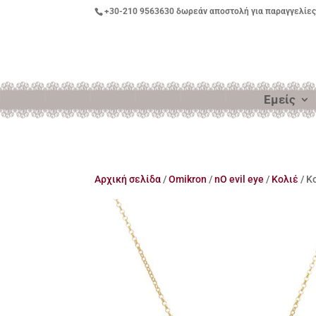
+30-210 9563630
δωρεάν αποστολή για παραγγελίες
Εμείς
Αρχική σελίδα
/
Omikron
/
nO evil eye
/
Κολιέ
/ Κ