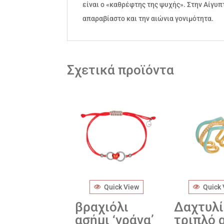
είναι ο «καθρέφτης της ψυχής». Στην Αίγυ
απαραβίαστο και την αιώνια γονιμότητα.
Σχετικά προϊόντα
Quick View
Quick
βραχιόλι
Δαχτυλί
ασήμι ‘γράνα’
τριπλό 