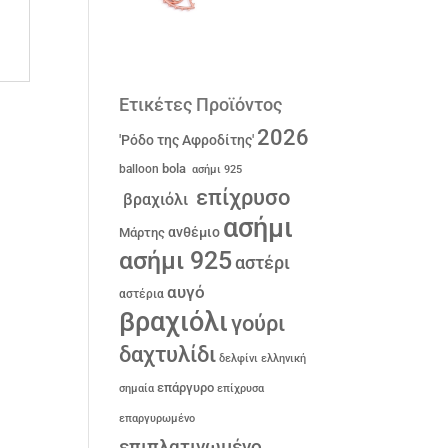
Ετικέτες Προϊόντος
2026
'Ρόδο της Αφροδίτης'
bola
balloon
ασήμι 925
επίχρυσο
βραχιόλι
ασήμι
ανθέμιο
Μάρτης
ασήμι 925
αστέρι
αυγό
αστέρια
βραχιόλι
γούρι
δαχτυλίδι
δελφίνι
ελληνική
επάργυρο
σημαία
επίχρυσα
επαργυρωμένο
επιπλατινωμένο