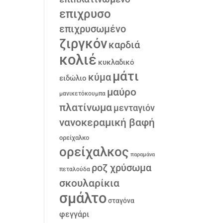
επιχρυσο
επιχρυσωμένο
ζιργκόν
καρδιά
κολιέ
κυκλαδικό
μάτι
κύμα
ειδώλιο
μαύρο
μανικετόκουμπα
πλατίνωμα
μενταγιόν
νανοκεραμική βαφή
ορείχαλκο
ορείχαλκος
παραμάνα
ροζ χρύσωμα
πεταλούδα
σκουλαρίκια
σμάλτο
σταγόνα
φεγγάρι