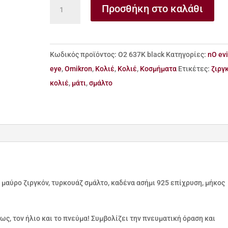
Κολιέ
Προσθήκη στο καλάθι
από
ασήμι
925
Κωδικός προϊόντος:
Ο2 637Κ black
Κατηγορίες:
nO evi
μάτι
eye
,
Omikron
,
Κολιέ
,
Κολιέ
,
Κοσμήματα
Ετικέτες:
ζιργ
με
κολιέ
,
μάτι
,
σμάλτο
σμάλτο
και
ζιργκόν
ποσότητα
 μαύρο ζιργκόν, τυρκουάζ σμάλτο, καδένα ασήμι 925 επίχρυση, μήκος
ως, τον ήλιο και το πνεύμα! Συμβολίζει την πνευματική όραση και