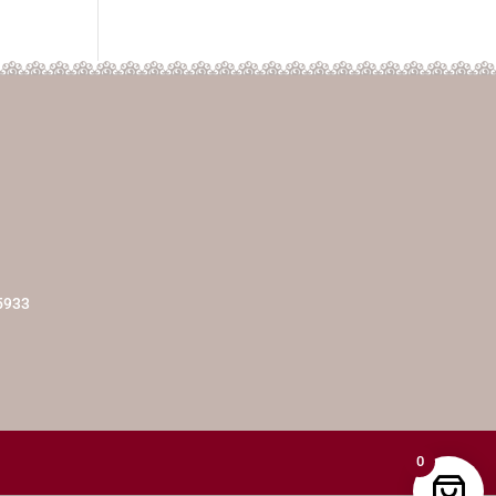
5933
0