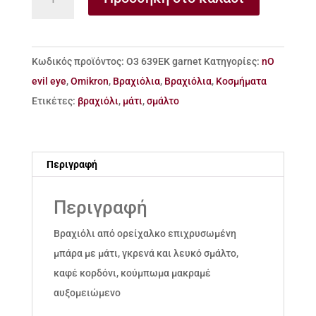
από
ορείχαλκο
μπάρα
Κωδικός προϊόντος:
Ο3 639ΕΚ garnet
Κατηγορίες:
nO
μάτι
evil eye
,
Omikron
,
Βραχιόλια
,
Βραχιόλια
,
Κοσμήματα
με
Ετικέτες:
βραχιόλι
,
μάτι
,
σμάλτο
σμάλτο
ποσότητα
Περιγραφή
Περιγραφή
Βραχιόλι από ορείχαλκο επιχρυσωμένη
μπάρα με μάτι, γκρενά και λευκό σμάλτο,
καφέ κορδόνι, κούμπωμα μακραμέ
αυξομειώμενο