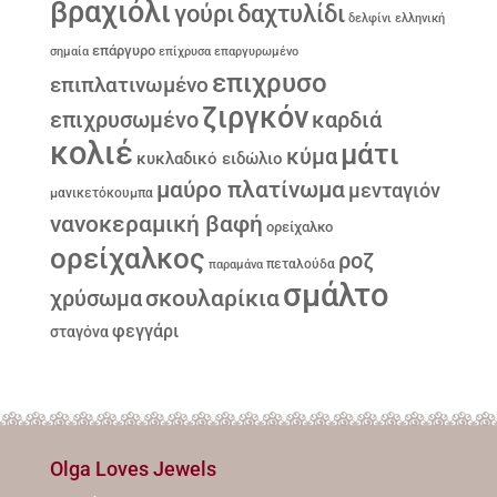
βραχιόλι
γούρι
δαχτυλίδι
δελφίνι
ελληνική
επάργυρο
σημαία
επίχρυσα
επαργυρωμένο
επιχρυσο
επιπλατινωμένο
ζιργκόν
επιχρυσωμένο
καρδιά
κολιέ
μάτι
κύμα
κυκλαδικό ειδώλιο
μαύρο πλατίνωμα
μενταγιόν
μανικετόκουμπα
νανοκεραμική βαφή
ορείχαλκο
ορείχαλκος
ροζ
παραμάνα
πεταλούδα
σμάλτο
σκουλαρίκια
χρύσωμα
φεγγάρι
σταγόνα
Olga Loves Jewels