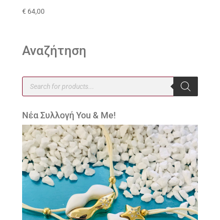
€
64,00
Αναζήτηση
Products
search
Νέα Συλλογή You & Me!