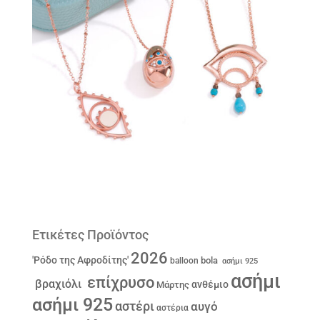
Ετικέτες Προϊόντος
2026
'Ρόδο της Αφροδίτης'
bola
balloon
ασήμι 925
ασήμι
επίχρυσο
βραχιόλι
ανθέμιο
Μάρτης
ασήμι 925
αστέρι
αυγό
αστέρια