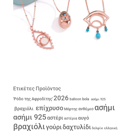
Ετικέτες Προϊόντος
2026
'Ρόδο της Αφροδίτης'
bola
balloon
ασήμι 925
ασήμι
επίχρυσο
βραχιόλι
ανθέμιο
Μάρτης
ασήμι 925
αστέρι
αυγό
αστέρια
βραχιόλι
γούρι
δαχτυλίδι
δελφίνι
ελληνική