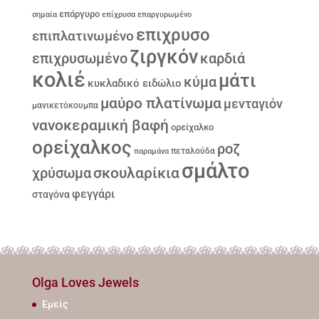
επάργυρο
σημαία
επίχρυσα
επαργυρωμένο
επιχρυσο
επιπλατινωμένο
ζιργκόν
επιχρυσωμένο
καρδιά
κολιέ
μάτι
κύμα
κυκλαδικό ειδώλιο
μαύρο πλατίνωμα
μενταγιόν
μανικετόκουμπα
νανοκεραμική βαφή
ορείχαλκο
ορείχαλκος
ροζ
παραμάνα
πεταλούδα
σμάλτο
σκουλαρίκια
χρύσωμα
φεγγάρι
σταγόνα
Olga Loves Jewels
Εμείς