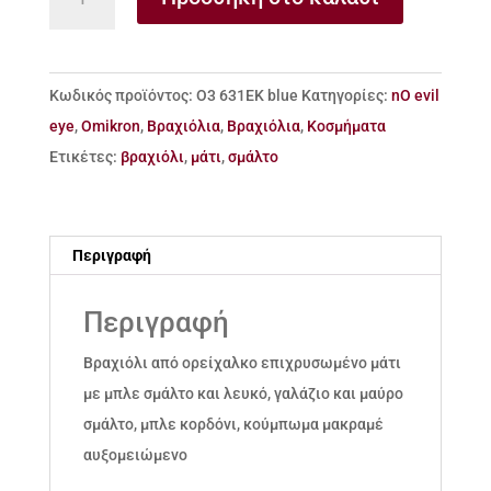
από
ορείχαλκο
μάτι
Κωδικός προϊόντος:
Ο3 631ΕΚ blue
Κατηγορίες:
nO evil
με
eye
,
Omikron
,
Βραχιόλια
,
Βραχιόλια
,
Κοσμήματα
σμάλτο
Ετικέτες:
βραχιόλι
,
μάτι
,
σμάλτο
ποσότητα
Περιγραφή
Περιγραφή
Βραχιόλι από ορείχαλκο επιχρυσωμένο μάτι
με μπλε σμάλτο και λευκό, γαλάζιο και μαύρο
σμάλτο, μπλε κορδόνι, κούμπωμα μακραμέ
αυξομειώμενο