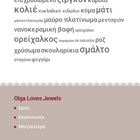
επιχρυσωμένο
καρδιά
κολιέ
μάτι
κύμα
κυκλαδικό ειδώλιο
μαύρο πλατίνωμα
μενταγιόν
μανικετόκουμπα
νανοκεραμική βαφή
ορείχαλκο
ορείχαλκος
ροζ
παραμάνα
πεταλούδα
σμάλτο
σκουλαρίκια
χρύσωμα
φεγγάρι
σταγόνα
Olga Loves Jewels
Εμείς
Επικοινωνία
Μπιζουτιέρα