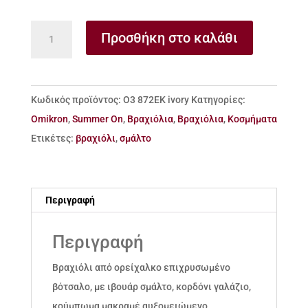
Βραχιόλι
Προσθήκη στο καλάθι
από
ορείχαλκο
επιχρυσωμένο
Κωδικός προϊόντος:
Ο3 872ΕΚ ivory
Κατηγορίες:
βότσαλο
Omikron
,
Summer On
,
Βραχιόλια
,
Βραχιόλια
,
Κοσμήματα
με
Ετικέτες:
βραχιόλι
,
σμάλτο
σμάλτο
ποσότητα
Περιγραφή
Περιγραφή
Βραχιόλι από ορείχαλκο επιχρυσωμένο
βότσαλο, με ιβουάρ σμάλτο, κορδόνι γαλάζιο,
κούμπωμα μακραμέ αυξομειώμενο