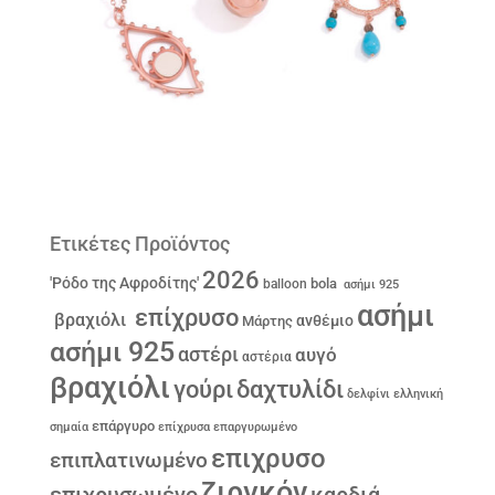
Ετικέτες Προϊόντος
2026
'Ρόδο της Αφροδίτης'
bola
balloon
ασήμι 925
ασήμι
επίχρυσο
βραχιόλι
ανθέμιο
Μάρτης
ασήμι 925
αστέρι
αυγό
αστέρια
βραχιόλι
γούρι
δαχτυλίδι
δελφίνι
ελληνική
επάργυρο
σημαία
επίχρυσα
επαργυρωμένο
επιχρυσο
επιπλατινωμένο
ζιργκόν