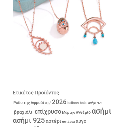
Ετικέτες Προϊόντος
2026
'Ρόδο της Αφροδίτης'
bola
balloon
ασήμι 925
ασήμι
επίχρυσο
βραχιόλι
ανθέμιο
Μάρτης
ασήμι 925
αστέρι
αυγό
αστέρια