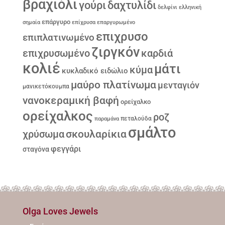
βραχιόλι
γούρι
δαχτυλίδι
δελφίνι
ελληνική
επάργυρο
σημαία
επίχρυσα
επαργυρωμένο
επιχρυσο
επιπλατινωμένο
ζιργκόν
επιχρυσωμένο
καρδιά
κολιέ
μάτι
κύμα
κυκλαδικό ειδώλιο
μαύρο πλατίνωμα
μενταγιόν
μανικετόκουμπα
νανοκεραμική βαφή
ορείχαλκο
ορείχαλκος
ροζ
παραμάνα
πεταλούδα
σμάλτο
σκουλαρίκια
χρύσωμα
φεγγάρι
σταγόνα
Olga Loves Jewels