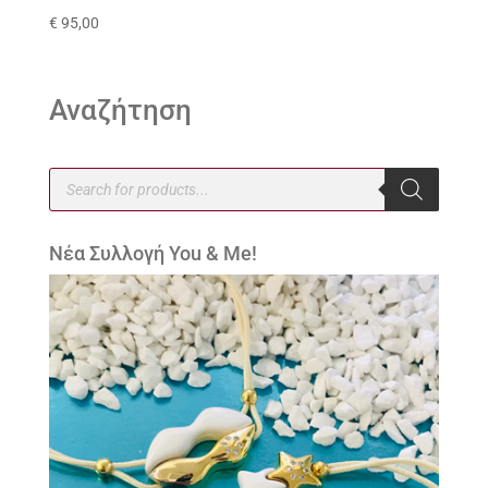
€
95,00
Αναζήτηση
Products
search
Νέα Συλλογή You & Me!