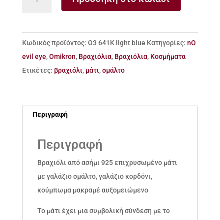
από
ασήμι
925
Κωδικός προϊόντος:
Ο3 641Κ light blue
Κατηγορίες:
nO
μάτι
evil eye
,
Omikron
,
Βραχιόλια
,
Βραχιόλια
,
Κοσμήματα
με
Ετικέτες:
βραχιόλι
,
μάτι
,
σμάλτο
σμάλτο
ποσότητα
Περιγραφή
Περιγραφή
Βραχιόλι από ασήμι 925 επιχρυσωμένο μάτι
με γαλάζιο σμάλτο, γαλάζιο κορδόνι,
κούμπωμα μακραμέ αυξομειώμενο
Το μάτι έχει μια συμβολική σύνδεση με το