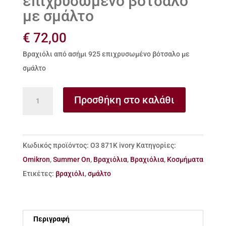
επιχρυσωμένο βότσαλο
με σμάλτο
€
72,00
Βραχιόλι από ασήμι 925 επιχρυσωμένο βότσαλο με
σμάλτο
Βραχιόλι
Προσθήκη στο καλάθι
από
ασήμι
925
Κωδικός προϊόντος:
Ο3 871Κ ivory
Κατηγορίες:
επιχρυσωμένο
Omikron
,
Summer On
,
Βραχιόλια
,
Βραχιόλια
,
Κοσμήματα
βότσαλο
Ετικέτες:
βραχιόλι
,
σμάλτο
με
σμάλτο
ποσότητα
Περιγραφή