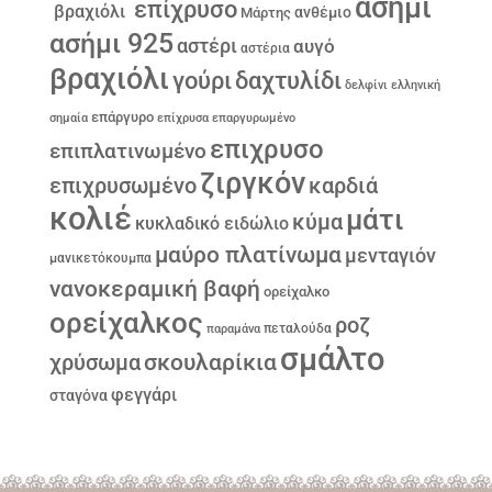
ασήμι
επίχρυσο
βραχιόλι
ανθέμιο
Μάρτης
ασήμι 925
αστέρι
αυγό
αστέρια
βραχιόλι
γούρι
δαχτυλίδι
δελφίνι
ελληνική
επάργυρο
σημαία
επίχρυσα
επαργυρωμένο
επιχρυσο
επιπλατινωμένο
ζιργκόν
επιχρυσωμένο
καρδιά
κολιέ
μάτι
κύμα
κυκλαδικό ειδώλιο
μαύρο πλατίνωμα
μενταγιόν
μανικετόκουμπα
νανοκεραμική βαφή
ορείχαλκο
ορείχαλκος
ροζ
παραμάνα
πεταλούδα
σμάλτο
σκουλαρίκια
χρύσωμα
φεγγάρι
σταγόνα