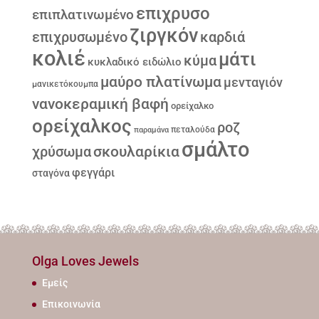
επιχρυσο
επιπλατινωμένο
ζιργκόν
επιχρυσωμένο
καρδιά
κολιέ
μάτι
κύμα
κυκλαδικό ειδώλιο
μαύρο πλατίνωμα
μενταγιόν
μανικετόκουμπα
νανοκεραμική βαφή
ορείχαλκο
ορείχαλκος
ροζ
παραμάνα
πεταλούδα
σμάλτο
σκουλαρίκια
χρύσωμα
φεγγάρι
σταγόνα
Olga Loves Jewels
Εμείς
Επικοινωνία