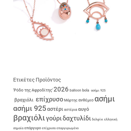
Ετικέτες Προϊόντος
2026
'Ρόδο της Αφροδίτης'
bola
balloon
ασήμι 925
ασήμι
επίχρυσο
βραχιόλι
ανθέμιο
Μάρτης
ασήμι 925
αστέρι
αυγό
αστέρια
βραχιόλι
γούρι
δαχτυλίδι
δελφίνι
ελληνική
επάργυρο
σημαία
επίχρυσα
επαργυρωμένο