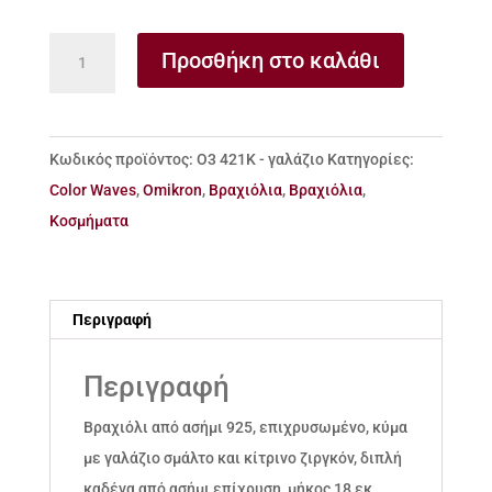
Βραχιόλι
Προσθήκη στο καλάθι
από
ασήμι
925
Κωδικός προϊόντος:
Ο3 421Κ - γαλάζιο
Κατηγορίες:
κύμα
Color Waves
,
Omikron
,
Βραχιόλια
,
Βραχιόλια
,
με
Κοσμήματα
γαλάζιο
σμάλτο
και
Περιγραφή
ζιργκόν
ποσότητα
Περιγραφή
Βραχιόλι από ασήμι 925, επιχρυσωμένο, κύμα
με γαλάζιο σμάλτο και κίτρινο ζιργκόν, διπλή
καδένα από ασήμι επίχρυση, μήκος 18 εκ.