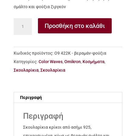
σμάλτο και φούξια ζιργκόν
Σκουλαρίκια
Προσθήκη στο καλάθι
κρίκοι
από
ασήμι
Κωδικός προϊόντος:
Ο9 422Κ - βεραμάν-φούξια
925
Κατηγορίες:
Color Waves
,
Omikron
,
Κοσμήματα
,
κύμα
Σκουλαρίκια
,
Σκουλαρίκια
με
βεραμάν
σμάλτο
Περιγραφή
και
φούξια
Περιγραφή
ζιργκόν
ποσότητα
Σκουλαρίκια κρίκοι από ασήμι 925,
επιχρυσωμένα, κύμα με βεραμάν σμάλτο και