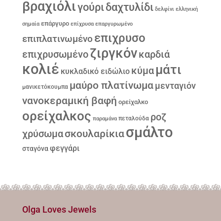
βραχιόλι
γούρι
δαχτυλίδι
δελφίνι
ελληνική
επάργυρο
σημαία
επίχρυσα
επαργυρωμένο
επιχρυσο
επιπλατινωμένο
ζιργκόν
επιχρυσωμένο
καρδιά
κολιέ
μάτι
κύμα
κυκλαδικό ειδώλιο
μαύρο πλατίνωμα
μενταγιόν
μανικετόκουμπα
νανοκεραμική βαφή
ορείχαλκο
ορείχαλκος
ροζ
παραμάνα
πεταλούδα
σμάλτο
σκουλαρίκια
χρύσωμα
φεγγάρι
σταγόνα
Olga Loves Jewels