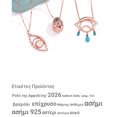
Ετικέτες Προϊόντος
2026
'Ρόδο της Αφροδίτης'
bola
balloon
ασήμι 925
ασήμι
επίχρυσο
βραχιόλι
ανθέμιο
Μάρτης
ασήμι 925
αστέρι
αυγό
αστέρια