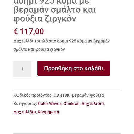
ασήμι 925 κύμα με
βεραμάν σμάλτο και
φούξια ζιργκόν
€
117,00
Δαχτυλίδι τριπλό από ασήμι 925 κύμα με βεραμάν
σμάλτο και φούξια ζιργκόν
Δαχτυλίδι
Προσθήκη στο καλάθι
τριπλό
από
ασήμι
Κωδικός προϊόντος:
Ο8 418Κ -βεραμάν-φούξια
925
Κατηγορίες:
Color Waves
,
Omikron
,
Δαχτυλίδια
,
κύμα
Δαχτυλίδια
,
Κοσμήματα
με
βεραμάν
σμάλτο