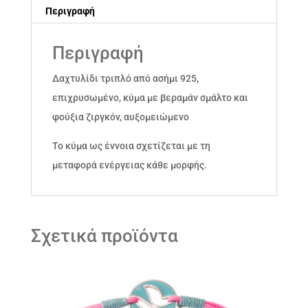
Περιγραφή
και
φούξια
Περιγραφή
ζιργκόν
ποσότητα
Δαχτυλίδι τριπλό από ασήμι 925,
επιχρυσωμένο, κύμα με βεραμάν σμάλτο και
φούξια ζιργκόν, αυξομειώμενο
Το κύμα ως έννοια σχετίζεται με τη
μεταφορά ενέργειας κάθε μορφής.
Σχετικά προϊόντα