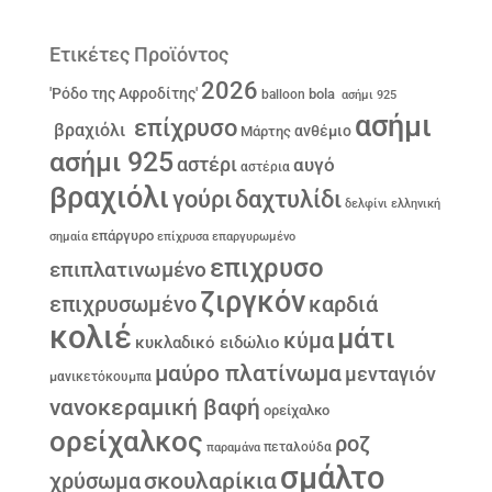
Ετικέτες Προϊόντος
2026
'Ρόδο της Αφροδίτης'
bola
balloon
ασήμι 925
ασήμι
επίχρυσο
βραχιόλι
ανθέμιο
Μάρτης
ασήμι 925
αστέρι
αυγό
αστέρια
βραχιόλι
γούρι
δαχτυλίδι
δελφίνι
ελληνική
επάργυρο
σημαία
επίχρυσα
επαργυρωμένο
επιχρυσο
επιπλατινωμένο
ζιργκόν
επιχρυσωμένο
καρδιά
κολιέ
μάτι
κύμα
κυκλαδικό ειδώλιο
μαύρο πλατίνωμα
μενταγιόν
μανικετόκουμπα
νανοκεραμική βαφή
ορείχαλκο
ορείχαλκος
ροζ
παραμάνα
πεταλούδα
σμάλτο
σκουλαρίκια
χρύσωμα