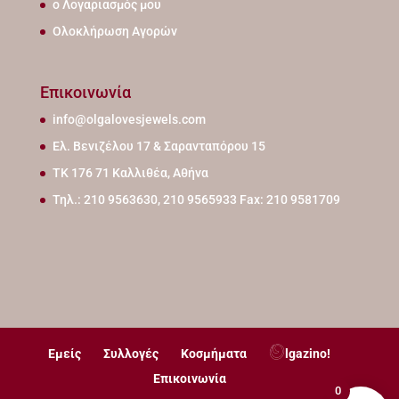
ο Λογαριασμός μου
Ολοκλήρωση Αγορών
Επικοινωνία
info@olgalovesjewels.com
Ελ. Βενιζέλου 17 & Σαρανταπόρου 15
ΤΚ 176 71 Καλλιθέα, Αθήνα
Τηλ.: 210 9563630, 210 9565933 Fax: 210 9581709
Εμείς
Συλλογές
Κοσμήματα
lgazino!
Επικοινωνία
0