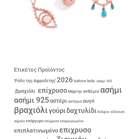
Ετικέτες Προϊόντος
2026
'Ρόδο της Αφροδίτης'
bola
balloon
ασήμι 925
ασήμι
επίχρυσο
βραχιόλι
ανθέμιο
Μάρτης
ασήμι 925
αστέρι
αυγό
αστέρια
βραχιόλι
γούρι
δαχτυλίδι
δελφίνι
ελληνική
επάργυρο
σημαία
επίχρυσα
επαργυρωμένο
επιχρυσο
επιπλατινωμένο