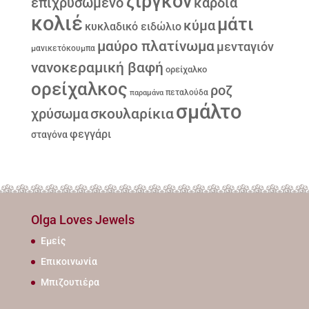
ζιργκόν
επιχρυσωμένο
καρδιά
κολιέ
μάτι
κύμα
κυκλαδικό ειδώλιο
μαύρο πλατίνωμα
μενταγιόν
μανικετόκουμπα
νανοκεραμική βαφή
ορείχαλκο
ορείχαλκος
ροζ
παραμάνα
πεταλούδα
σμάλτο
σκουλαρίκια
χρύσωμα
φεγγάρι
σταγόνα
Olga Loves Jewels
Εμείς
Επικοινωνία
Μπιζουτιέρα