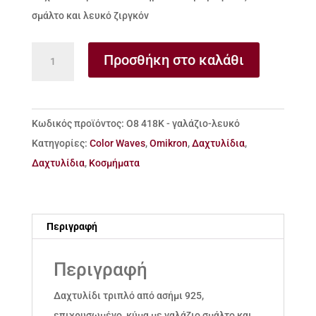
σμάλτο και λευκό ζιργκόν
Δαχτυλίδι
Προσθήκη στο καλάθι
τριπλό
από
ασήμι
Κωδικός προϊόντος:
Ο8 418Κ - γαλάζιο-λευκό
925
Κατηγορίες:
Color Waves
,
Omikron
,
Δαχτυλίδια
,
κύμα
Δαχτυλίδια
,
Κοσμήματα
με
γαλάζιο
σμάλτο
Περιγραφή
και
λευκό
Περιγραφή
ζιργκόν
ποσότητα
Δαχτυλίδι τριπλό από ασήμι 925,
επιχρυσωμένο, κύμα με γαλάζιο σμάλτο και