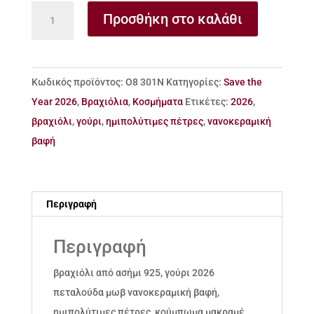
βραχιόλι
Προσθήκη στο καλάθι
26
από
ασήμι
Κωδικός προϊόντος:
Ο8 301Ν
Κατηγορίες:
Save the
925
Year 2026
,
Βραχιόλια
,
Κοσμήματα
Ετικέτες:
2026
,
πεταλούδα
βραχιόλι
,
γούρι
,
ημιπολύτιμες πέτρες
,
νανοκεραμική
νανοκεραμική
βαφή
βαφή
ποσότητα
Περιγραφή
Περιγραφή
βραχιόλι από ασήμι 925, γούρι 2026
πεταλούδα μωβ νανοκεραμική βαφή,
ημιπολύτιμες πέτρες, κούμπωμα μακραμέ