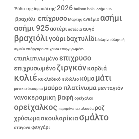
2026
'Ρόδο της Αφροδίτης'
bola
balloon
ασήμι 925
ασήμι
επίχρυσο
βραχιόλι
ανθέμιο
Μάρτης
ασήμι 925
αστέρι
αυγό
αστέρια
βραχιόλι
γούρι
δαχτυλίδι
δελφίνι
ελληνική
επάργυρο
σημαία
επίχρυσα
επαργυρωμένο
επιχρυσο
επιπλατινωμένο
ζιργκόν
επιχρυσωμένο
καρδιά
κολιέ
μάτι
κύμα
κυκλαδικό ειδώλιο
μαύρο πλατίνωμα
μενταγιόν
μανικετόκουμπα
νανοκεραμική βαφή
ορείχαλκο
ορείχαλκος
ροζ
παραμάνα
πεταλούδα
σμάλτο
σκουλαρίκια
χρύσωμα
φεγγάρι
σταγόνα