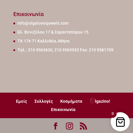
Επικοινωνία
info@olgalovesjewels.com
Ελ. Βενιζέλου 17 & Σαρανταπόρου 15
ΤΚ 176 71 Καλλιθέα, Αθήνα
Τηλ.: 210 9563630, 210 9565933 Fax: 210 9581709
Εμείς
Συλλογές
Κοσμήματα
lgazino!
Επικοινωνία
0