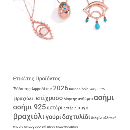
Ετικέτες Προϊόντος
2026
'Ρόδο της Αφροδίτης'
bola
balloon
ασήμι 925
ασήμι
επίχρυσο
βραχιόλι
ανθέμιο
Μάρτης
ασήμι 925
αστέρι
αυγό
αστέρια
βραχιόλι
γούρι
δαχτυλίδι
δελφίνι
ελληνική
επάργυρο
σημαία
επίχρυσα
επαργυρωμένο