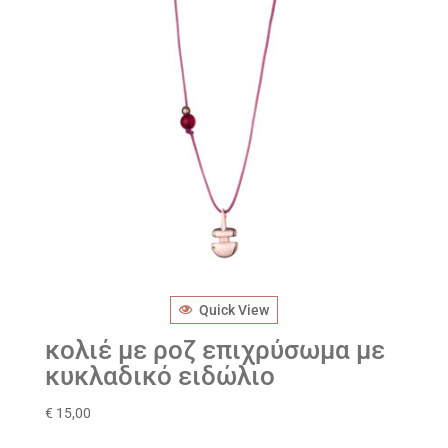
Quick View
κολιέ με ροζ επιχρύσωμα με
κυκλαδικό ειδώλιο
€
15,00