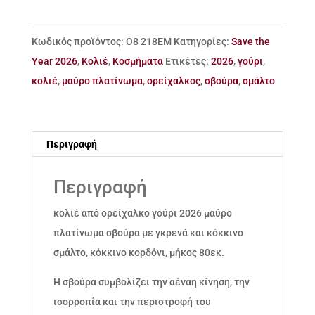
ορείχαλκο
γούρι
Κωδικός προϊόντος:
Ο8 218ΕΜ
Κατηγορίες:
Save the
2026,
Year 2026
,
Κολιέ
,
Κοσμήματα
Ετικέτες:
2026
,
γούρι
,
σβούρα
κολιέ
,
μαύρο πλατίνωμα
,
ορείχαλκος
,
σβούρα
,
σμάλτο
ποσότητα
Περιγραφή
Περιγραφή
κολιέ από ορείχαλκο γούρι 2026 μαύρο
πλατίνωμα σβούρα με γκρενά και κόκκινο
σμάλτο, κόκκινο κορδόνι, μήκος 80εκ.
Η σβούρα συμβολίζει την αέναη κίνηση, την
ισορροπία και την περιστροφή του