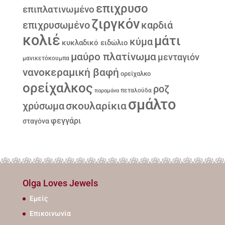
επιχρυσο
επιπλατινωμένο
ζιργκόν
επιχρυσωμένο
καρδιά
κολιέ
μάτι
κύμα
κυκλαδικό ειδώλιο
μαύρο πλατίνωμα
μενταγιόν
μανικετόκουμπα
νανοκεραμική βαφή
ορείχαλκο
ορείχαλκος
ροζ
παραμάνα
πεταλούδα
σμάλτο
σκουλαρίκια
χρύσωμα
φεγγάρι
σταγόνα
Olga Loves Jewels
Εμείς
Επικοινωνία