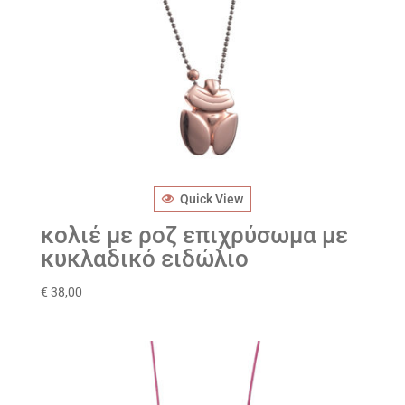
Quick View
κολιέ με ροζ επιχρύσωμα με
κυκλαδικό ειδώλιο
€
38,00