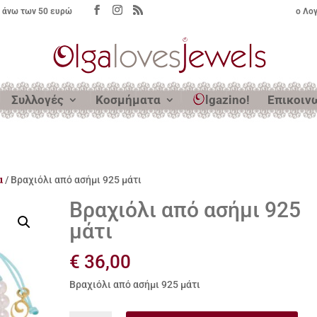
 άνω των 50 ευρώ
ο Λο
Συλλογές
Κοσμήματα
lgazino!
Επικοιν
α
/ Βραχιόλι από ασήμι 925 μάτι
Βραχιόλι από ασήμι 925
μάτι
€
36,00
Βραχιόλι από ασήμι 925 μάτι