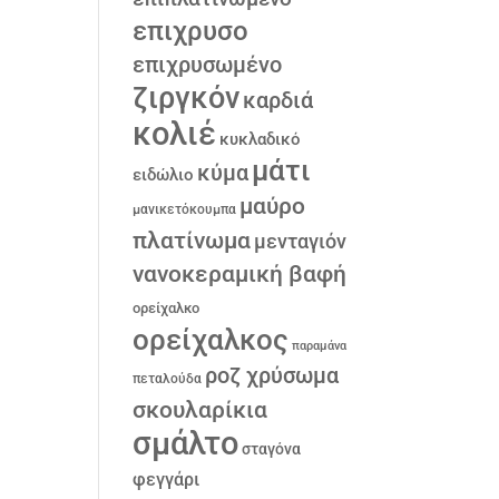
επιχρυσο
επιχρυσωμένο
ζιργκόν
καρδιά
κολιέ
κυκλαδικό
μάτι
κύμα
ειδώλιο
μαύρο
μανικετόκουμπα
πλατίνωμα
μενταγιόν
νανοκεραμική βαφή
ορείχαλκο
ορείχαλκος
παραμάνα
ροζ χρύσωμα
πεταλούδα
σκουλαρίκια
σμάλτο
σταγόνα
φεγγάρι