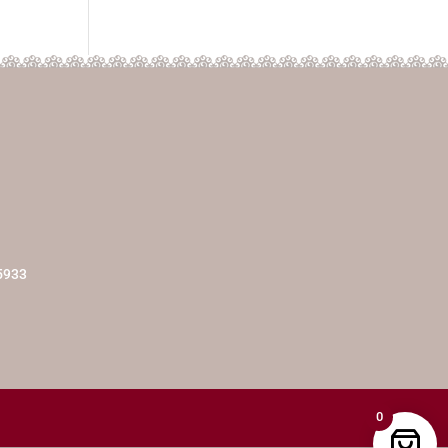
5933
0