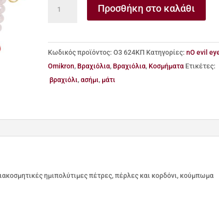
Βραχιόλι
Προσθήκη στο καλάθι
από
ασήμι
925
Κωδικός προϊόντος:
Ο3 624ΚΠ
Κατηγορίες:
nO evil ey
μάτι
Omikron
,
Βραχιόλια
,
Βραχιόλια
,
Κοσμήματα
Ετικέτες:
ποσότητα
βραχιόλι
,
ασήμι
,
μάτι
 διακοσμητικές ημιπολύτιμες πέτρες, πέρλες και κορδόνι, κούμπωμα