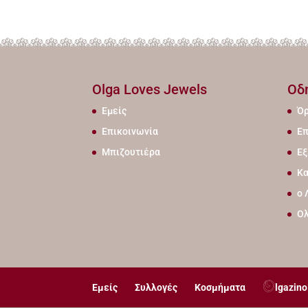
Olga Loves Jewels
Οδ
Εμείς
Όρ
Επικοινωνία
Επ
Μπιζουτιέρα
Εξ
Κα
ο 
Ο
Εμείς
Συλλογές
Κοσμήματα
lgazino