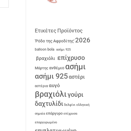
Ετικέτες Προϊόντος
2026
'Ρόδο της Αφροδίτης'
bola
balloon
ασήμι 925
επίχρυσο
βραχιόλι
ασήμι
ανθέμιο
Μάρτης
ασήμι 925
αστέρι
αυγό
αστέρια
βραχιόλι
γούρι
δαχτυλίδι
δελφίνι
ελληνική
επάργυρο
σημαία
επίχρυσα
επαργυρωμένο
επιπλατινωμένο