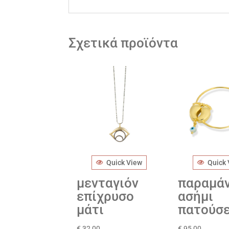
Σχετικά προϊόντα
Quick View
Quick
μενταγιόν
παραμά
επίχρυσο
ασήμι
μάτι
πατούσ
€
32,00
€
95,00