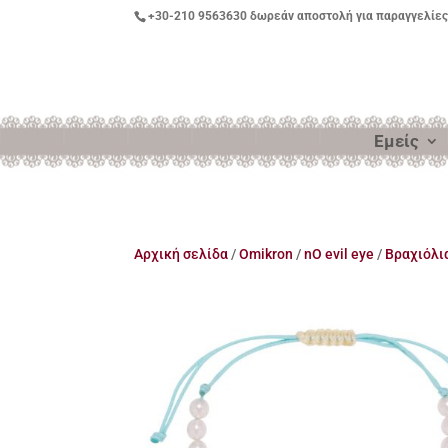
+30-210 9563630
δωρεάν αποστολή για παραγγελίες
Εμείς
Αρχική σελίδα
/
Omikron
/
nO evil eye
/
Βραχιόλι