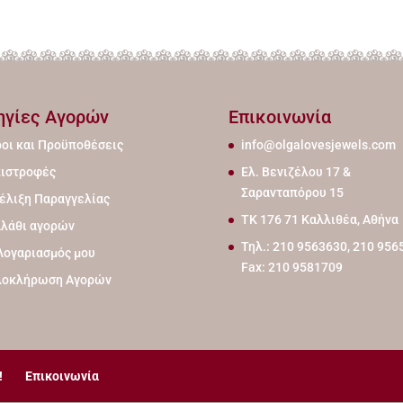
ηγίες Αγορών
Επικοινωνία
οι και Προϋποθέσεις
info@olgalovesjewels.com
ιστροφές
Ελ. Βενιζέλου 17 &
Σαρανταπόρου 15
έλιξη Παραγγελίας
ΤΚ 176 71 Καλλιθέα, Αθήνα
λάθι αγορών
Τηλ.: 210 9563630, 210 956
Λογαριασμός μου
Fax: 210 9581709
λοκλήρωση Αγορών
!
Επικοινωνία