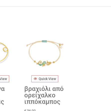
 View
Quick View
να
βραχιόλι από
ορείχαλκο
ες
ιππόκαμπος
€
36,00