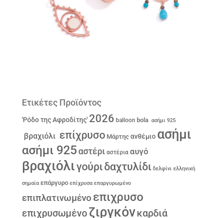
Ετικέτες Προϊόντος
2026
'Ρόδο της Αφροδίτης'
bola
balloon
ασήμι 925
ασήμι
επίχρυσο
βραχιόλι
ανθέμιο
Μάρτης
ασήμι 925
αστέρι
αυγό
αστέρια
βραχιόλι
γούρι
δαχτυλίδι
δελφίνι
ελληνική
επάργυρο
σημαία
επίχρυσα
επαργυρωμένο
επιχρυσο
επιπλατινωμένο
ζιργκόν
επιχρυσωμένο
καρδιά