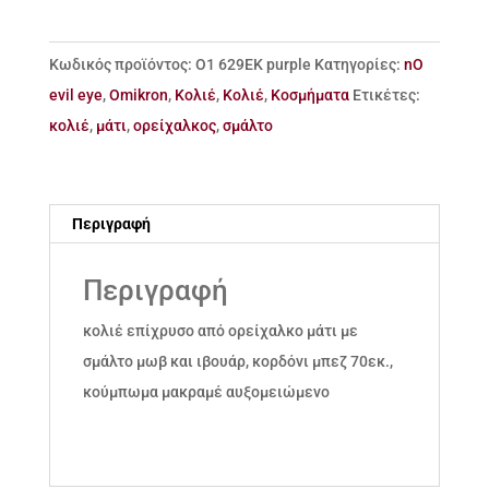
ορείχαλκο
μάτι
Κωδικός προϊόντος:
Ο1 629ΕΚ purple
Κατηγορίες:
nO
με
evil eye
,
Omikron
,
Κολιέ
,
Κολιέ
,
Κοσμήματα
Ετικέτες:
σμάλτο
κολιέ
,
μάτι
,
ορείχαλκος
,
σμάλτο
ποσότητα
Περιγραφή
Περιγραφή
κολιέ επίχρυσο από ορείχαλκο μάτι με
σμάλτο μωβ και ιβουάρ, κορδόνι μπεζ 70εκ.,
κούμπωμα μακραμέ αυξομειώμενο