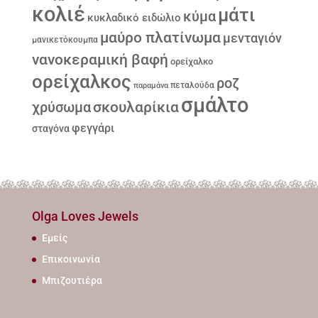
κολιέ
μάτι
κύμα
κυκλαδικό ειδώλιο
μαύρο πλατίνωμα
μενταγιόν
μανικετόκουμπα
νανοκεραμική βαφή
ορείχαλκο
ορείχαλκος
ροζ
παραμάνα
πεταλούδα
σμάλτο
σκουλαρίκια
χρύσωμα
φεγγάρι
σταγόνα
Olga Loves Jewels
Εμείς
Επικοινωνία
Μπιζουτιέρα