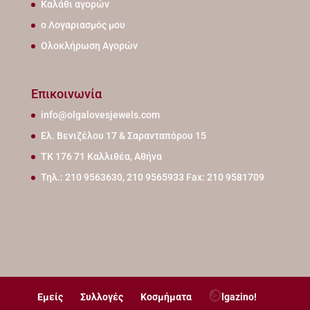
Καλάθι αγορών
ο Λογαριασμός μου
Ολοκλήρωση Αγορών
Επικοινωνία
info@olgalovesjewels.com
Ελ. Βενιζέλου 17 & Σαρανταπόρου 15
ΤΚ 176 71 Καλλιθέα, Αθήνα
Τηλ.: 210 9563630, 210 9565933 Fax: 210 9581709
Εμείς
Συλλογές
Κοσμήματα
lgazino!