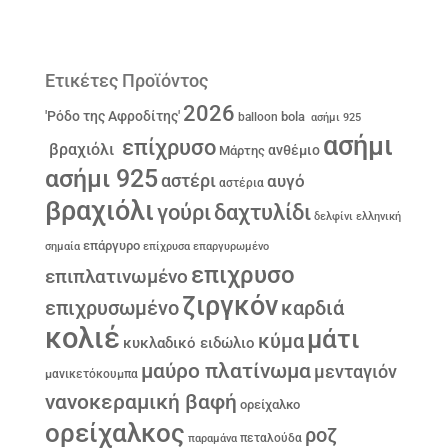
Ετικέτες Προϊόντος
2026
'Ρόδο της Αφροδίτης'
bola
balloon
ασήμι 925
ασήμι
επίχρυσο
βραχιόλι
ανθέμιο
Μάρτης
ασήμι 925
αστέρι
αυγό
αστέρια
βραχιόλι
γούρι
δαχτυλίδι
δελφίνι
ελληνική
επάργυρο
σημαία
επίχρυσα
επαργυρωμένο
επιχρυσο
επιπλατινωμένο
ζιργκόν
επιχρυσωμένο
καρδιά
κολιέ
μάτι
κύμα
κυκλαδικό ειδώλιο
μαύρο πλατίνωμα
μενταγιόν
μανικετόκουμπα
νανοκεραμική βαφή
ορείχαλκο
ορείχαλκος
ροζ
παραμάνα
πεταλούδα