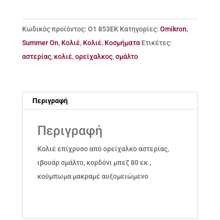
ορείχαλκο
αστερίας
Κωδικός προϊόντος:
Ο1 853ΕΚ
Κατηγορίες:
Omikron
,
ποσότητα
Summer On
,
Κολιέ
,
Κολιέ
,
Κοσμήματα
Ετικέτες:
αστερίας
,
κολιέ
,
ορείχαλκος
,
σμάλτο
Περιγραφή
Περιγραφή
Κολιέ επίχρυσο από ορείχαλκο αστερίας,
ιβουάρ σμάλτο, κορδόνι μπεζ 80 εκ.,
κούμπωμα μακραμέ αυξομειώμενο