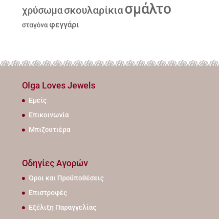
σμάλτο
σκουλαρίκια
χρύσωμα
φεγγάρι
σταγόνα
Olga Loves Jewels
Εμείς
Επικοινωνία
Μπιζουτιέρα
Οδηγίες Αγορών
Όροι και Προϋποθέσεις
Επιστροφές
Εξέλιξη Παραγγελίας