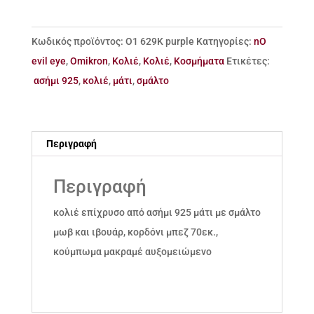
ασήμι
925
Κωδικός προϊόντος:
Ο1 629Κ purple
Κατηγορίες:
nO
μάτι
evil eye
,
Omikron
,
Κολιέ
,
Κολιέ
,
Κοσμήματα
Ετικέτες:
με
ασήμι 925
,
κολιέ
,
μάτι
,
σμάλτο
σμάλτο
ποσότητα
Περιγραφή
Περιγραφή
κολιέ επίχρυσο από ασήμι 925 μάτι με σμάλτο
μωβ και ιβουάρ, κορδόνι μπεζ 70εκ.,
κούμπωμα μακραμέ αυξομειώμενο