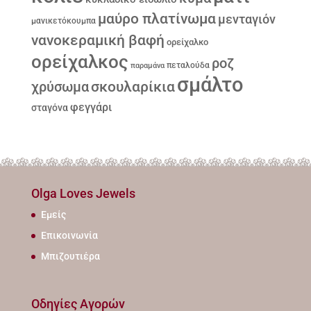
μαύρο πλατίνωμα
μενταγιόν
μανικετόκουμπα
νανοκεραμική βαφή
ορείχαλκο
ορείχαλκος
ροζ
παραμάνα
πεταλούδα
σμάλτο
σκουλαρίκια
χρύσωμα
φεγγάρι
σταγόνα
Olga Loves Jewels
Εμείς
Επικοινωνία
Μπιζουτιέρα
Οδηγίες Αγορών