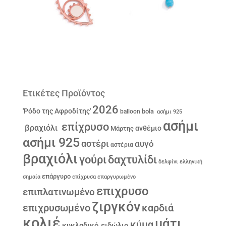
Ετικέτες Προϊόντος
2026
'Ρόδο της Αφροδίτης'
bola
balloon
ασήμι 925
ασήμι
επίχρυσο
βραχιόλι
ανθέμιο
Μάρτης
ασήμι 925
αστέρι
αυγό
αστέρια
βραχιόλι
γούρι
δαχτυλίδι
δελφίνι
ελληνική
επάργυρο
σημαία
επίχρυσα
επαργυρωμένο
επιχρυσο
επιπλατινωμένο
ζιργκόν
επιχρυσωμένο
καρδιά
κολιέ
μάτι
κύμα
κυκλαδικό ειδώλιο