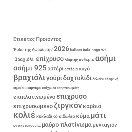
Ετικέτες Προϊόντος
2026
'Ρόδο της Αφροδίτης'
bola
balloon
ασήμι 925
ασήμι
επίχρυσο
βραχιόλι
ανθέμιο
Μάρτης
ασήμι 925
αστέρι
αυγό
αστέρια
βραχιόλι
γούρι
δαχτυλίδι
δελφίνι
ελληνική
επάργυρο
σημαία
επίχρυσα
επαργυρωμένο
επιχρυσο
επιπλατινωμένο
ζιργκόν
επιχρυσωμένο
καρδιά
κολιέ
μάτι
κύμα
κυκλαδικό ειδώλιο
μαύρο πλατίνωμα
μενταγιόν
μανικετόκουμπα