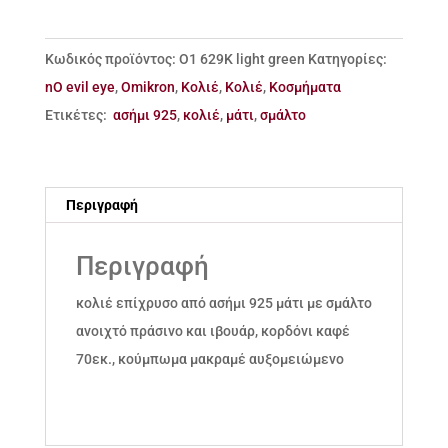
ασήμι
925
Κωδικός προϊόντος:
Ο1 629Κ light green
Κατηγορίες:
μάτι
nO evil eye
,
Omikron
,
Κολιέ
,
Κολιέ
,
Κοσμήματα
με
Ετικέτες:
ασήμι 925
,
κολιέ
,
μάτι
,
σμάλτο
σμάλτο
ποσότητα
Περιγραφή
Περιγραφή
κολιέ επίχρυσο από ασήμι 925 μάτι με σμάλτο
ανοιχτό πράσινο και ιβουάρ, κορδόνι καφέ
70εκ., κούμπωμα μακραμέ αυξομειώμενο