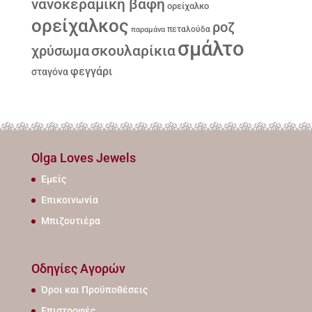
νανοκεραμική βαφή
ορείχαλκο
ορείχαλκος
ροζ
παραμάνα
πεταλούδα
σμάλτο
σκουλαρίκια
χρύσωμα
φεγγάρι
σταγόνα
Olga Loves Jewels
Εμείς
Επικοινωνία
Μπιζουτιέρα
Οδηγίες Αγορών
Όροι και Προϋποθέσεις
Επιστροφές