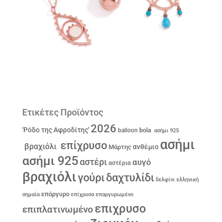
Ετικέτες Προϊόντος
2026
'Ρόδο της Αφροδίτης'
bola
balloon
ασήμι 925
ασήμι
επίχρυσο
βραχιόλι
ανθέμιο
Μάρτης
ασήμι 925
αστέρι
αυγό
αστέρια
βραχιόλι
γούρι
δαχτυλίδι
δελφίνι
ελληνική
επάργυρο
σημαία
επίχρυσα
επαργυρωμένο
επιχρυσο
επιπλατινωμένο