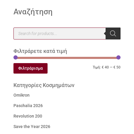
Αναζήτηση
Products
search
Φιλτράρετε κατά τιμή
Ελάχιστ
Μέγιστ
Τιμή:
€ 40
—
€ 50
Φιλτράρισμα
τιμή
τιμή
Κατηγορίες Κοσμημάτων
Omikron
Paschalia 2026
Revolution 200
Save the Year 2026