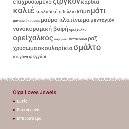
ζιργκόν
επιχρυσωμένο
καρδιά
κολιέ
μάτι
κύμα
κυκλαδικό ειδώλιο
μαύρο πλατίνωμα
μενταγιόν
μανικετόκουμπα
νανοκεραμική βαφή
ορείχαλκο
ορείχαλκος
ροζ
παραμάνα
πεταλούδα
σμάλτο
σκουλαρίκια
χρύσωμα
φεγγάρι
σταγόνα
Olga Loves Jewels
Εμείς
Επικοινωνία
Μπιζουτιέρα