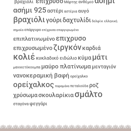
ασήμι
επίχρυσο
βραχιόλι
ανθέμιο
Μάρτης
ασήμι 925
αστέρι
αυγό
αστέρια
βραχιόλι
γούρι
δαχτυλίδι
δελφίνι
ελληνική
επάργυρο
σημαία
επίχρυσα
επαργυρωμένο
επιχρυσο
επιπλατινωμένο
ζιργκόν
επιχρυσωμένο
καρδιά
κολιέ
μάτι
κύμα
κυκλαδικό ειδώλιο
μαύρο πλατίνωμα
μενταγιόν
μανικετόκουμπα
νανοκεραμική βαφή
ορείχαλκο
ορείχαλκος
ροζ
παραμάνα
πεταλούδα
σμάλτο
σκουλαρίκια
χρύσωμα
φεγγάρι
σταγόνα