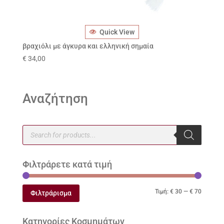
Quick View
βραχιόλι με άγκυρα και ελληνική σημαία
€
34,00
Αναζήτηση
Products
search
Φιλτράρετε κατά τιμή
Ελάχιστ
Μέγιστ
Τιμή:
€ 30
—
€ 70
Φιλτράρισμα
τιμή
τιμή
Κατηγορίες Κοσμημάτων