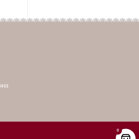
5933
0