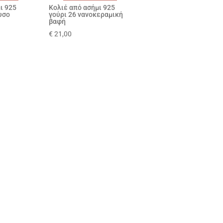
ι 925
Κολιέ από ασήμι 925
υσο
γούρι 26 νανοκεραμική
βαφή
€
21,00