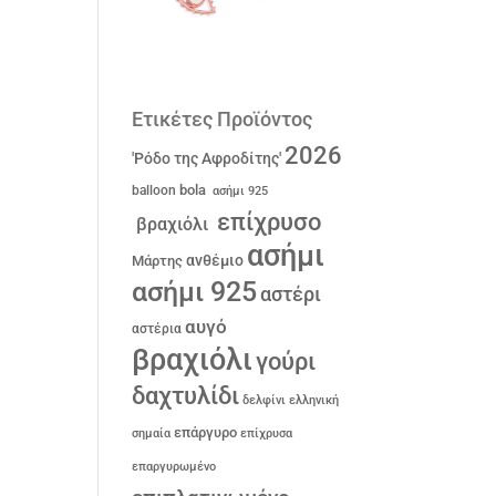
Ετικέτες Προϊόντος
2026
'Ρόδο της Αφροδίτης'
bola
balloon
ασήμι 925
επίχρυσο
βραχιόλι
ασήμι
ανθέμιο
Μάρτης
ασήμι 925
αστέρι
αυγό
αστέρια
βραχιόλι
γούρι
δαχτυλίδι
δελφίνι
ελληνική
επάργυρο
σημαία
επίχρυσα
επαργυρωμένο