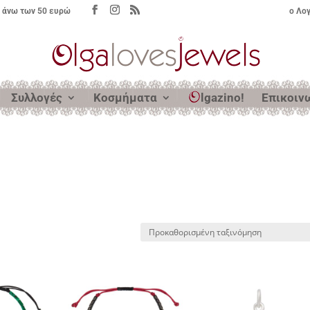
 άνω των 50 ευρώ
ο Λο
Συλλογές
Κοσμήματα
lgazino!
Επικοιν