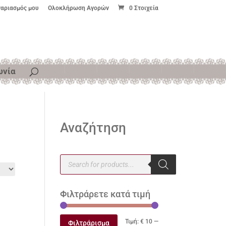
γαριασμός μου
Ολοκλήρωση Αγορών
0 Στοιχεία
ωνία
Αναζήτηση
Products
search
Φιλτράρετε κατά τιμή
Ελάχιστη
Μέγιστη
Τιμή:
€ 10
—
Φιλτράρισμα