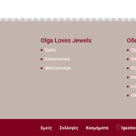
Olga Loves Jewels
Οδ
Εμείς
Όρ
Επικοινωνία
Επ
Μπιζουτιέρα
Εξ
Κα
ο 
Ο
Εμείς
Συλλογές
Κοσμήματα
lgazino