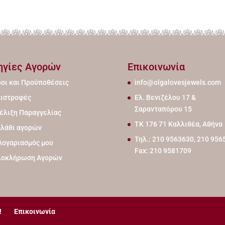
ηγίες Αγορών
Επικοινωνία
οι και Προϋποθέσεις
info@olgalovesjewels.com
ιστροφές
Ελ. Βενιζέλου 17 &
Σαρανταπόρου 15
έλιξη Παραγγελίας
ΤΚ 176 71 Καλλιθέα, Αθήνα
λάθι αγορών
Τηλ.: 210 9563630, 210 956
Λογαριασμός μου
Fax: 210 9581709
λοκλήρωση Αγορών
!
Επικοινωνία