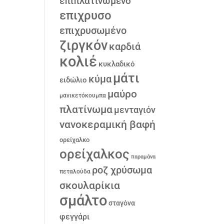
επιπλατινωμένο
επιχρυσο
επιχρυσωμένο
ζιργκόν
καρδιά
κολιέ
κυκλαδικό
μάτι
κύμα
ειδώλιο
μαύρο
μανικετόκουμπα
πλατίνωμα
μενταγιόν
νανοκεραμική βαφή
ορείχαλκο
ορείχαλκος
παραμάνα
ροζ χρύσωμα
πεταλούδα
σκουλαρίκια
σμάλτο
σταγόνα
φεγγάρι