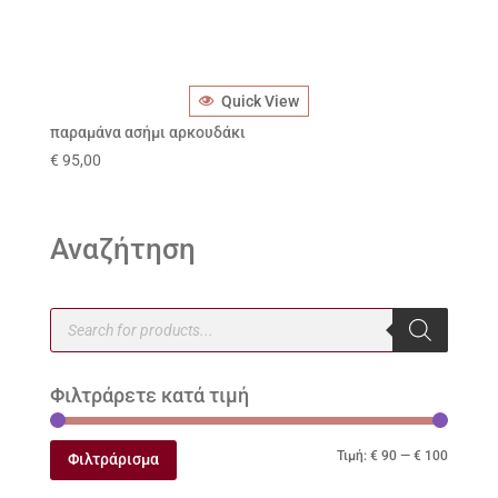
Quick View
παραμάνα ασήμι αρκουδάκι
€
95,00
Αναζήτηση
Products
search
Φιλτράρετε κατά τιμή
Ελάχιστ
Μέγιστ
Τιμή:
€ 90
—
€ 100
Φιλτράρισμα
τιμή
τιμή