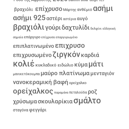
balloon
ασήμι 925
ασήμι
επίχρυσο
βραχιόλι
ανθέμιο
Μάρτης
ασήμι 925
αστέρι
αυγό
αστέρια
βραχιόλι
γούρι
δαχτυλίδι
δελφίνι
ελληνική
επάργυρο
σημαία
επίχρυσα
επαργυρωμένο
επιχρυσο
επιπλατινωμένο
ζιργκόν
επιχρυσωμένο
καρδιά
κολιέ
μάτι
κύμα
κυκλαδικό ειδώλιο
μαύρο πλατίνωμα
μενταγιόν
μανικετόκουμπα
νανοκεραμική βαφή
ορείχαλκο
ορείχαλκος
ροζ
παραμάνα
πεταλούδα
σμάλτο
σκουλαρίκια
χρύσωμα
φεγγάρι
σταγόνα