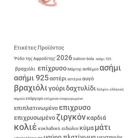
Ετικέτες Προϊόντος
2026
'Ρόδο της Αφροδίτης'
bola
balloon
ασήμι 925
ασήμι
επίχρυσο
βραχιόλι
ανθέμιο
Μάρτης
ασήμι 925
αστέρι
αυγό
αστέρια
βραχιόλι
γούρι
δαχτυλίδι
δελφίνι
ελληνική
επάργυρο
σημαία
επίχρυσα
επαργυρωμένο
επιχρυσο
επιπλατινωμένο
ζιργκόν
επιχρυσωμένο
καρδιά
κολιέ
μάτι
κύμα
κυκλαδικό ειδώλιο
μαύρο πλατίνωμα
μενταγιόν
μανικετόκουμπα