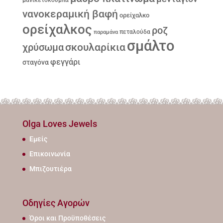
νανοκεραμική βαφή
ορείχαλκο
ορείχαλκος
ροζ
παραμάνα
πεταλούδα
σμάλτο
σκουλαρίκια
χρύσωμα
φεγγάρι
σταγόνα
Olga Loves Jewels
Εμείς
Επικοινωνία
Μπιζουτιέρα
Οδηγίες Αγορών
Όροι και Προϋποθέσεις