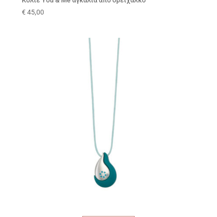
Κολιέ You & Me αγκαλιά από ορείχαλκο
€
45,00