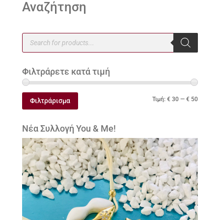
Αναζήτηση
Products
search
Φιλτράρετε κατά τιμή
Ελάχιστ
Μέγιστ
Τιμή:
€ 30
—
€ 50
Φιλτράρισμα
τιμή
τιμή
Νέα Συλλογή You & Me!