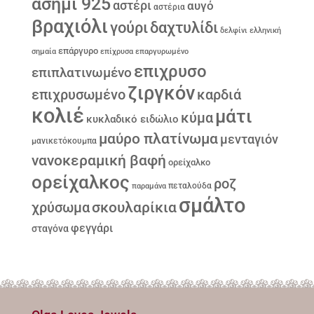
ασήμι 925
αστέρι
αυγό
αστέρια
βραχιόλι
γούρι
δαχτυλίδι
δελφίνι
ελληνική
επάργυρο
σημαία
επίχρυσα
επαργυρωμένο
επιχρυσο
επιπλατινωμένο
ζιργκόν
επιχρυσωμένο
καρδιά
κολιέ
μάτι
κύμα
κυκλαδικό ειδώλιο
μαύρο πλατίνωμα
μενταγιόν
μανικετόκουμπα
νανοκεραμική βαφή
ορείχαλκο
ορείχαλκος
ροζ
παραμάνα
πεταλούδα
σμάλτο
σκουλαρίκια
χρύσωμα
φεγγάρι
σταγόνα