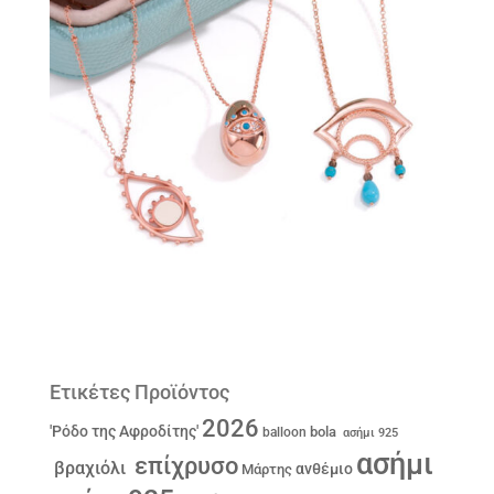
Ετικέτες Προϊόντος
2026
'Ρόδο της Αφροδίτης'
bola
balloon
ασήμι 925
ασήμι
επίχρυσο
βραχιόλι
ανθέμιο
Μάρτης