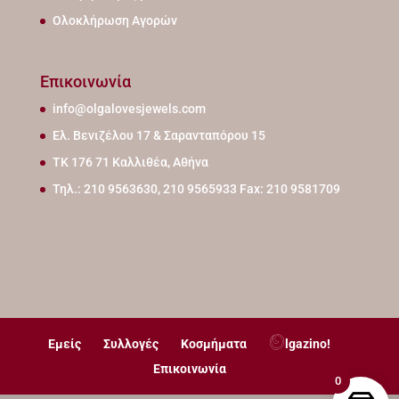
Ολοκλήρωση Αγορών
Επικοινωνία
info@olgalovesjewels.com
Ελ. Βενιζέλου 17 & Σαρανταπόρου 15
ΤΚ 176 71 Καλλιθέα, Αθήνα
Τηλ.: 210 9563630, 210 9565933 Fax: 210 9581709
Εμείς
Συλλογές
Κοσμήματα
lgazino!
Επικοινωνία
0