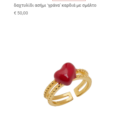
δαχτυλίδι ασήμι ‘γράνα’ καρδιά με σμάλτο
€
50,00