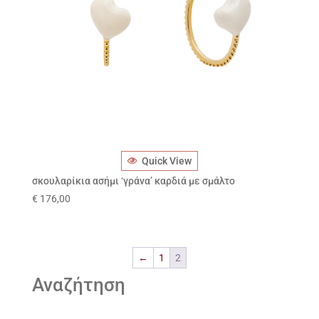
Quick View
σκουλαρίκια ασήμι ‘γράνα’ καρδιά με σμάλτο
€
176,00
←
1
2
Αναζήτηση