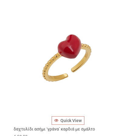
Quick View
δαχτυλίδι ασήμι ‘γράνα’ καρδιά με σμάλτο