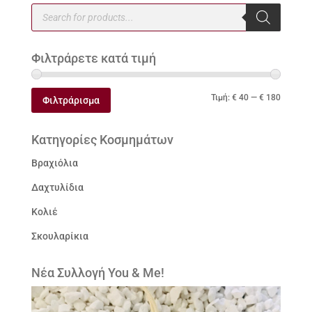
Products
search
Φιλτράρετε κατά τιμή
Ελάχιστ
Μέγιστ
Τιμή:
€ 40
—
€ 180
Φιλτράρισμα
τιμή
τιμή
Κατηγορίες Κοσμημάτων
Βραχιόλια
Δαχτυλίδια
Κολιέ
Σκουλαρίκια
Νέα Συλλογή You & Me!