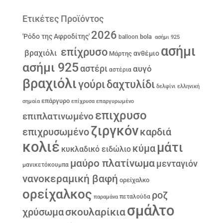
Ετικέτες Προϊόντος
2026
'Ρόδο της Αφροδίτης'
bola
balloon
ασήμι 925
ασήμι
επίχρυσο
βραχιόλι
ανθέμιο
Μάρτης
ασήμι 925
αστέρι
αυγό
αστέρια
βραχιόλι
γούρι
δαχτυλίδι
δελφίνι
ελληνική
επάργυρο
σημαία
επίχρυσα
επαργυρωμένο
επιχρυσο
επιπλατινωμένο
ζιργκόν
επιχρυσωμένο
καρδιά
κολιέ
μάτι
κύμα
κυκλαδικό ειδώλιο
μαύρο πλατίνωμα
μενταγιόν
μανικετόκουμπα
νανοκεραμική βαφή
ορείχαλκο
ορείχαλκος
ροζ
παραμάνα
πεταλούδα
σμάλτο
σκουλαρίκια
χρύσωμα