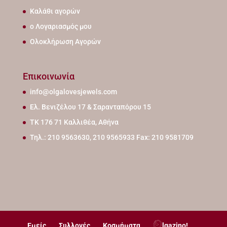
Καλάθι αγορών
ο Λογαριασμός μου
Ολοκλήρωση Αγορών
Επικοινωνία
info@olgalovesjewels.com
Ελ. Βενιζέλου 17 & Σαρανταπόρου 15
ΤΚ 176 71 Καλλιθέα, Αθήνα
Τηλ.: 210 9563630, 210 9565933 Fax: 210 9581709
Εμείς
Συλλογές
Κοσμήματα
lgazino!