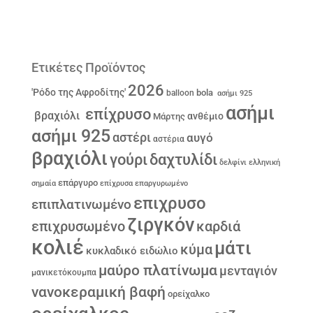
Ετικέτες Προϊόντος
2026
'Ρόδο της Αφροδίτης'
bola
balloon
ασήμι 925
ασήμι
επίχρυσο
βραχιόλι
ανθέμιο
Μάρτης
ασήμι 925
αστέρι
αυγό
αστέρια
βραχιόλι
γούρι
δαχτυλίδι
δελφίνι
ελληνική
επάργυρο
σημαία
επίχρυσα
επαργυρωμένο
επιχρυσο
επιπλατινωμένο
ζιργκόν
επιχρυσωμένο
καρδιά
κολιέ
μάτι
κύμα
κυκλαδικό ειδώλιο
μαύρο πλατίνωμα
μενταγιόν
μανικετόκουμπα
νανοκεραμική βαφή
ορείχαλκο