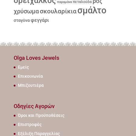
ορείχαλκος
ροζ
παραμάνα
πεταλούδα
σμάλτο
σκουλαρίκια
χρύσωμα
φεγγάρι
σταγόνα
Olga Loves Jewels
Εμείς
Επικοινωνία
Μπιζουτιέρα
Οδηγίες Αγορών
Όροι και Προϋποθέσεις
Επιστροφές
Εξέλιξη Παραγγελίας